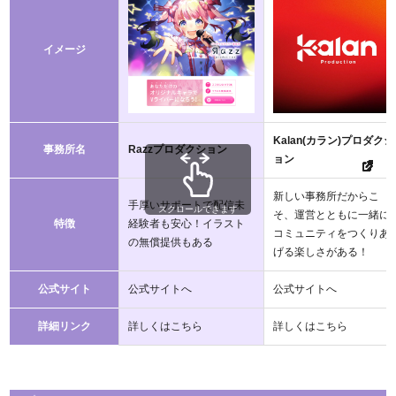
イメージ
Kalan(カラン)プロダクシ
事務所名
Razzプロダクション
ョン
新しい事務所だからこ
手厚いサポートで配信未
スクロールできます
そ、運営とともに一緒に
特徴
経験者も安心！イラスト
コミュニティをつくりあ
の無償提供もある
げる楽しさがある！
公式サイト
公式サイトへ
公式サイトへ
詳細リンク
詳しくはこちら
詳しくはこちら