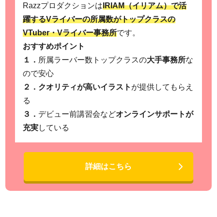
Razzプロダクションは
IRIAM（イリアム）で活
躍するVライバーの所属数がトップクラスの
VTuber・Vライバー事務所
です。
おすすめポイント
１．
所属ラーバー数トップクラスの
大手事務所
な
ので安心
２．
クオリティが高いイラスト
が提供してもらえ
る
３．
デビュー前講習会など
オンラインサポートが
充実
している
詳細はこちら