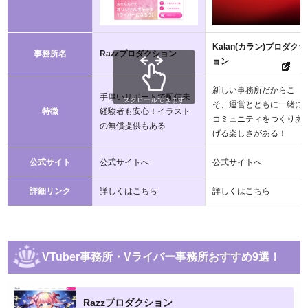
Kalan(カラン)プロダクシ
事務所名
Razzプロダクション
ョン
新しい事務所だからこ
手厚いサポートで配信未
スクロールできます
そ、運営とともに一緒に
特徴
経験者も安心！イラスト
コミュニティをつくりあ
の無償提供もある
げる楽しさがある！
公式サイト
公式サイトへ
公式サイトへ
詳細リンク
詳しくはこちら
詳しくはこちら
VTuber事務所・Vライバー事務所おすすめ9選！
Razzプロダクション