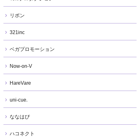
リボン
321inc
ベガプロモーション
Now-on-V
HareVare
uni-cue.
ななはぴ
ハコネクト