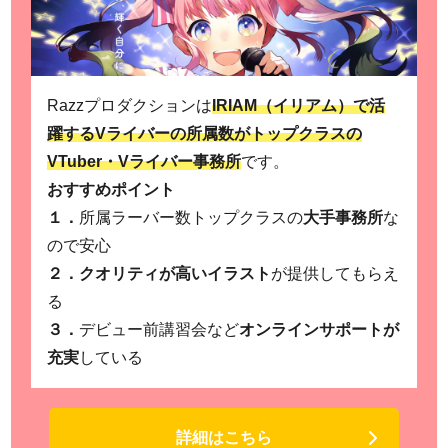
Razzプロダクションは
IRIAM（イリアム）で活
躍するVライバーの所属数がトップクラスの
VTuber・Vライバー事務所
です。
おすすめポイント
１．
所属ラーバー数トップクラスの
大手事務所
な
ので安心
２．
クオリティが高いイラスト
が提供してもらえ
る
３．
デビュー前講習会など
オンラインサポートが
充実
している
詳細はこちら